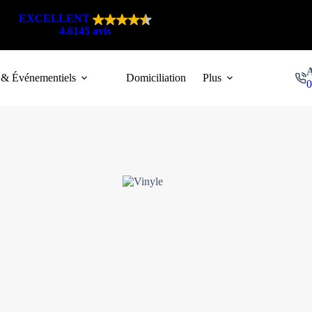
EXCELLENT
4.6
145 avis
 & Événementiels
Domiciliation
Plus
0