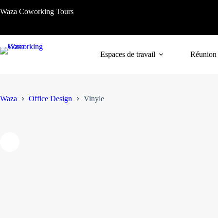
Passer
Waza Coworking Tours
au
contenu
Vinyle
Acheter le produit
Espaces de travail
Réunion
Waza
Office Design
Vinyle